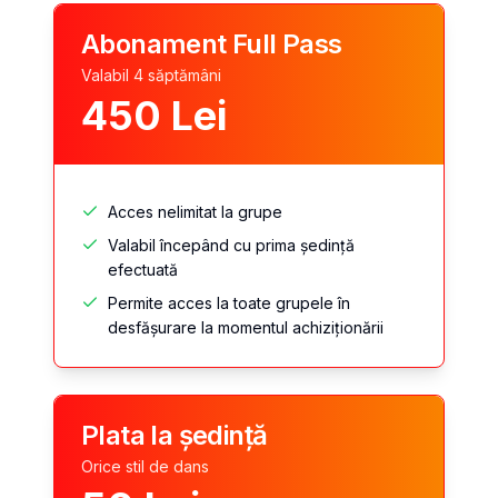
Abonament Full Pass
Valabil 4 săptămâni
450
Lei
Acces nelimitat la grupe
Valabil începând cu prima ședință
efectuată
Permite acces la toate grupele în
desfășurare la momentul achiziționării
Plata la ședință
Orice stil de dans