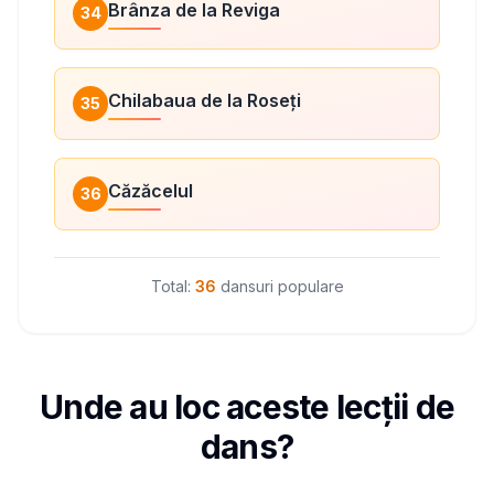
Brânza de la Reviga
34
Chilabaua de la Roseți
35
Căzăcelul
36
Total:
36
dansuri populare
Unde au loc aceste lecții de
dans?