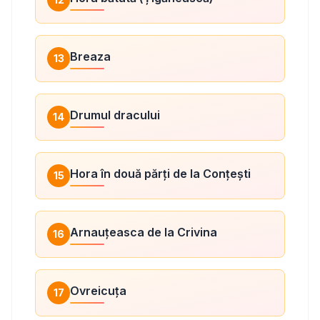
Breaza
13
Drumul dracului
14
Hora în două părți de la Conțești
15
Arnauțeasca de la Crivina
16
Ovreicuța
17