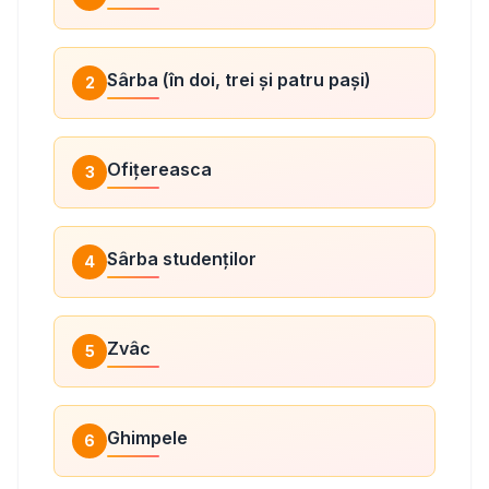
Sârba (în doi, trei și patru pași)
2
Ofițereasca
3
Sârba studenților
4
Zvâc
5
Ghimpele
6