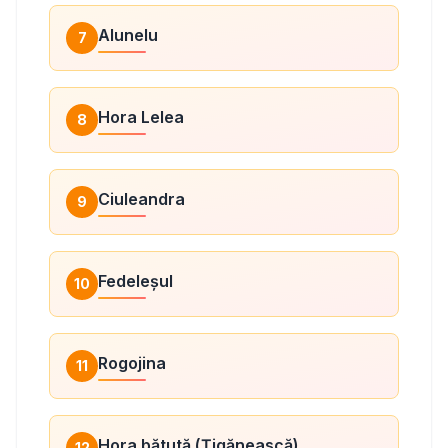
Alunelu
7
Hora Lelea
8
Ciuleandra
9
Fedeleșul
10
Rogojina
11
Hora bătută (Țigănească)
12