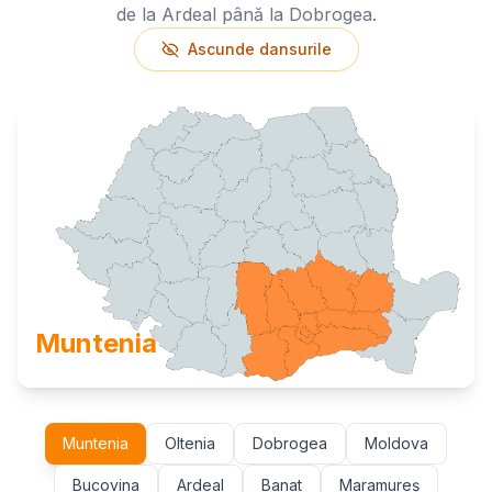
de la Ardeal până la Dobrogea.
Ascunde dansurile
Muntenia
Muntenia
Oltenia
Dobrogea
Moldova
Bucovina
Ardeal
Banat
Maramureș