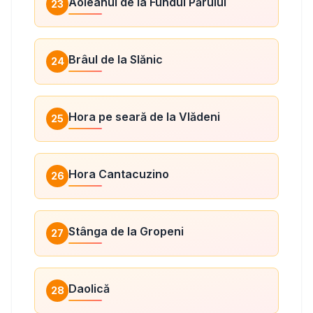
Aoleanul de la Fundul Părului
23
Brâul de la Slănic
24
Hora pe seară de la Vlădeni
25
Hora Cantacuzino
26
Stânga de la Gropeni
27
Daolică
28