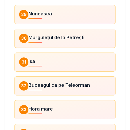
Nuneasca
29
Murgulețul de la Petrești
30
Isa
31
Buceagul ca pe Teleorman
32
Hora mare
33