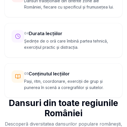
Dansuri tradiționale din diferite zone ale
României, fiecare cu specificul și frumusețea lui.
Durata lecțiilor
0
4
Ședințe de o oră care îmbină partea tehnică,
exercițiul practic și distracția.
Conținutul lecțiilor
0
5
Pași, ritm, coordonare, exerciții de grup și
punerea în scenă a coregrafiilor și suitelor.
Dansuri din toate regiunile
României
Descoperă diversitatea dansurilor populare românești,