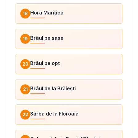
Hora Marițica
18
Brâul pe șase
19
Brâul pe opt
20
Brâul de la Brăiești
21
Sârba de la Floroaia
22