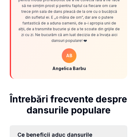
să ne simțim prost și pentru faptul ca fiecare om care
trece prin sala de dans pleacă de la ore cu o bucățică
din sufletul ei. E ,,o mâna de om", dar are o putere
fantastică de a aduna oamenii, de a-i apropia unii de
alții, de a transmite bucurie și de a te scoate din grijile de
zi cu zi. Ne bucurăm că am luat decizia de a învața aici
dansuri populare! ❤️
AB
Angelica Barbu
Întrebări frecvente despre
dansurile populare
Ce beneficii aduc dansurile