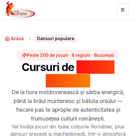
Toggl
Acasă
Dansuri populare
Peste 200 de jocuri · 8 regiuni · București
Cursuri de
dansuri
populare
De la hora moldovenească și sârba energică,
până la brâul muntenesc și bătuta ursului —
fiecare pas te apropie de autenticitatea și
frumusețea culturii românești.
Vei învăța jocuri din toate colțurile României, plus
dansuri grecești și machedonești, într-o atmosferă