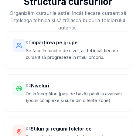
Structura cursurilor
Organizăm cursurile astfel încât fiecare cursant să
înțeleagă tehnica și să trăiască bucuria folclorului
autentic.
Împărțirea pe grupe
0
1
Se face în funcție de nivel, astfel încât fiecare
cursant să progreseze în ritmul propriu.
Niveluri
0
2
De la începători (pași de bază) până la avansați
(jocuri complexe și suite din diferite zone).
Stiluri și regiuni folclorice
0
3