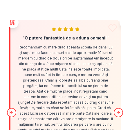
"
O putere fantastică de a aduna oamenii
"
Recomandăm cu mare drag această școală de dans! Eu
și soțul meu facem cursuri aici de aproximativ 10 luni și
mergem cu drag de două ori pe săptămână! Am început
din dorința de a face mișcare și chiar nu ne așteptam să
ne placă atât de mult! Cătălina este foarte implicată,
pune mult suflet in fiecare curs, e mereu veselă și
prietenoasă! Chiar își dorește sa aibă cursanți bine
pregătiți, iar noi facem tot posibilul sa ne ținem de
treabă. Atât de mult ne place încât regretăm când
suntem în concedii sau intervine ceva și nu putem
ajunge! De fiecare dată repetăm acasă cu drag dansurile
învățate, mai ales când se întâmplă să lipsim. Cred că
acest lucru se datorează in mare parte Cătălinei care a
Previous slide
Next 
reușit să transforme câteva ore de mișcare în pasiune. Îi
mulțumim tare mult pentru răbdarea pe care o are cu noi,
pentru modul profesionist de a ne corecta fără a ne face