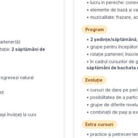
• lucru in pereche: conex
• elemente de bază și var
• muzicalitate: frazare, a
Program
•
2 ședințe/săptămână
partener(ă)
• grupe pentru începători
tație:
2 săptămâni de
• rotație parteneri; înscri
• în cadrul cursurilor de 
săptămâni de bachata 
rogresezi natural
Evoluție
• cursuri de dans pe peri
nt
• posibilitatea de a part
• grupe de diferite nivelu
• combinații de pași și e
ii învățați la curs
Extra cursuri
• practice și petreceri t