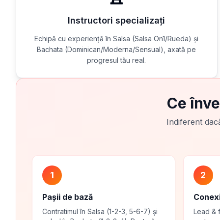
Instructori specializați
Echipă cu experiență în Salsa (Salsa On1/Rueda) și
Bachata (Dominican/Moderna/Sensual), axată pe
progresul tău real.
Ce înve
Indiferent dacă
1
2
Pașii de bază
Conexi
Contratimul în Salsa (1-2-3, 5-6-7) și
Lead & f