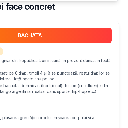
ei face concret
BACHATA
originar din Republica Dominicană, în prezent dansat în toată
sați pe 8 timpi; timpii 4 și 8 se punctează, restul timpilor se
 lateral, față-spate sau pe loc
 de bachata: dominican (tradițional), fusion (cu influențe din
, tango argentinian, salsa, dans sportiv, hip-hop etc.),
, plasarea greutății corpului, mișcarea corpului și a