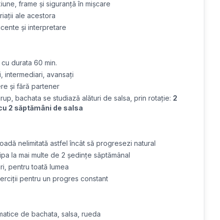
iune, frame și siguranță în mișcare
iații ale acestora
ccente și interpretare
, cu durata 60 min.
, intermediari, avansați
ere și fără partener
grup, bachata se studiază alături de salsa, prin rotație:
2
cu 2 săptămâni de salsa
oadă nelimitată astfel încât să progresezi natural
icipa la mai multe de 2 ședințe săptămânal
ri, pentru toată lumea
xerciții pentru un progres constant
ematice de bachata, salsa, rueda