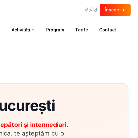
Înscrie-te
Activități
Program
Tarife
Contact
ucurești
epători și intermediari
.
hnica, te așteptăm cu o