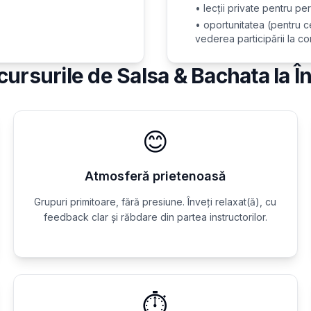
• lecții private pentru p
• oportunitatea (pentru ce
vederea participării la co
 cursurile de Salsa & Bachata la Î
😊
Atmosferă prietenoasă
Grupuri primitoare, fără presiune. Înveți relaxat(ă), cu
feedback clar și răbdare din partea instructorilor.
⏱️