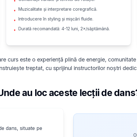
•
Muzicalitate și interpretare coregrafică.
•
Introducere în styling și mișcări fluide.
•
Durată recomandată: 4-12 luni, 2×/săptămână.
•
care curs este o experiență plină de energie, comunitate
struiește treptat, cu sprijinul instructorilor noștri dedic
Unde au loc aceste lecții de dans
de dans, situate pe
O