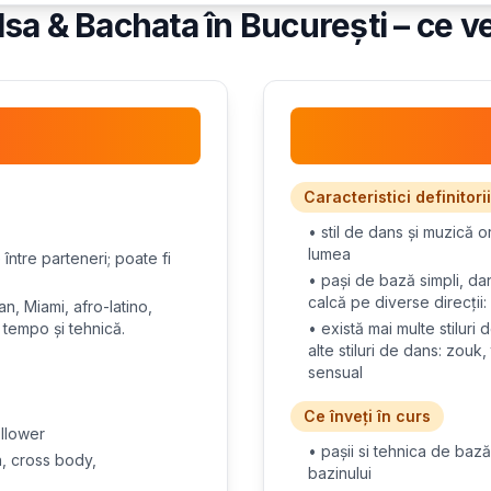
sa & Bachata în București – ce v
Caracteristici definitorii
• stil de dans și muzică 
lumea
ntre parteneri; poate fi
• pași de bază simpli, dan
calcă pe diverse direcții:
n, Miami, afro-latino,
, tempo și tehnică.
• există mai multe stiluri
alte stiluri de dans: zouk
sensual
Ce înveți în curs
ollower
• pașii si tehnica de bază
rn, cross body,
bazinului