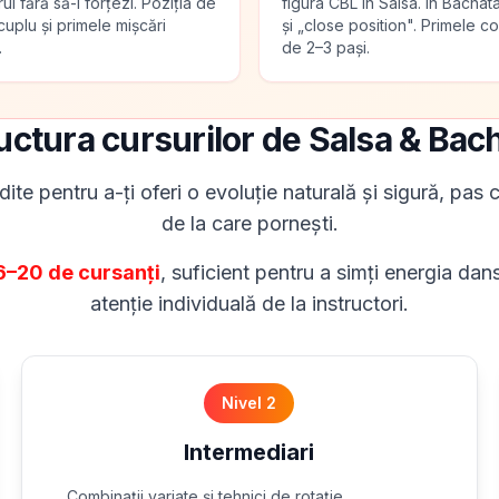
ul fără să-l forțezi. Poziția de
figura CBL în Salsa. În Bachata
cuplu și primele mișcări
și „close position". Primele co
.
de 2–3 pași.
uctura cursurilor de Salsa & Bac
ite pentru a-ți oferi o evoluție naturală și sigură, pas c
de la care pornești.
6–20 de cursanți
, suficient pentru a simți energia dans
atenție individuală de la instructori.
Nivel 2
Intermediari
Combinații variate și tehnici de rotație.