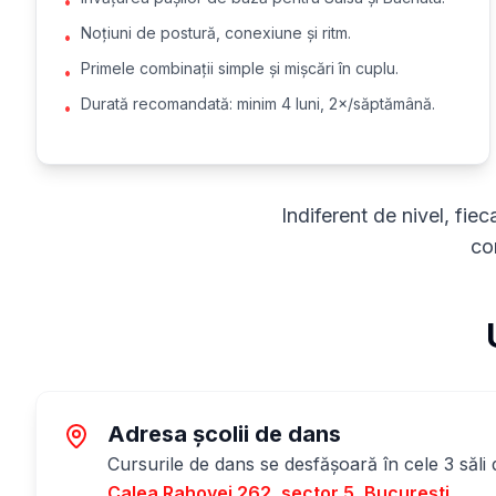
•
Noțiuni de postură, conexiune și ritm.
•
Primele combinații simple și mișcări în cuplu.
•
Durată recomandată: minim 4 luni, 2×/săptămână.
•
Indiferent de nivel, fie
con
Adresa școlii de dans
Cursurile de dans se desfășoară în cele 3 săli 
Calea Rahovei 262, sector 5, București
.