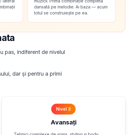
: lateral
muzicii. Prima combinație completă
mbinații
dansată pe melodie. Ai baza — acum
totul se construiește pe ea.
hata
u pas, indiferent de nivelul
ului, dar și pentru a primi
Nivel 3
Avansați
Tehnici complexe de spins, styling și body