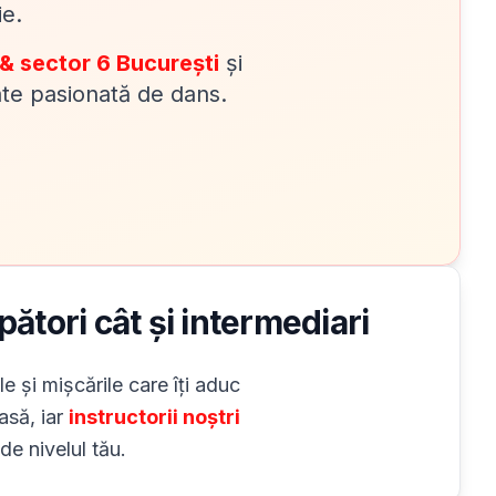
ie.
 & sector 6 București
și
tate pasionată de dans.
ători cât și intermediari
le și mișcările care îți aduc
asă, iar
instructorii noștri
de nivelul tău.