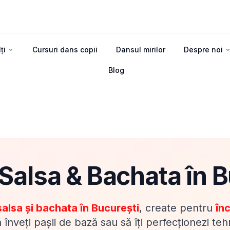
ți
Cursuri dans copii
Dansul mirilor
Despre noi
Blog
 Salsa & Bachata în B
salsa și bachata în București
, create pentru
înc
ă înveți pașii de bază sau să îți perfecționezi te