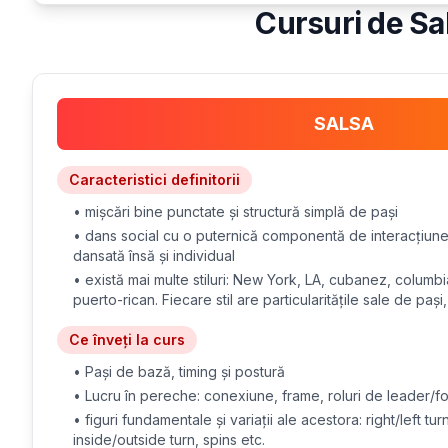
Cursuri de Sal
SALSA
Caracteristici definitorii
• mișcări bine punctate și structură simplă de pași
• dans social cu o puternică componentă de interacțiune î
dansată însă și individual
• există mai multe stiluri: New York, LA, cubanez, columbia
puerto-rican. Fiecare stil are particularitățile sale de pași
Ce înveți la curs
• Pași de bază, timing și postură
• Lucru în pereche: conexiune, frame, roluri de leader/f
• figuri fundamentale și variații ale acestora: right/left tu
inside/outside turn, spins etc.