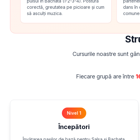
pulsul în Bachata (1-2-3-4). Postură
partener
corectă, greutatea pe picioare și cum
dans în 
să asculți muzica.
comune
Str
Cursurile noastre sunt gând
Fiecare grupă are între
1
Nivel 1
Începători
Învățarea pașilor de bază pentru Salsa și Bachata.