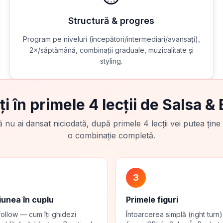
Structură & progres
Program pe niveluri (începători/intermediari/avansați),
2×/săptămână, combinații graduale, muzicalitate și
styling.
ți în primele 4 lecții de Salsa &
 nu ai dansat niciodată, după primele 4 lecții vei putea ține
o combinație completă.
3
unea în cuplu
Primele figuri
ollow — cum îți ghidezi
Întoarcerea simplă (right turn)