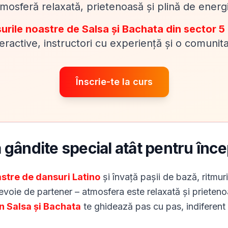
mosferă relaxată, prietenoasă și plină de energ
surile noastre de Salsa și Bachata din sector 5
teractive, instructori cu experiență și o comuni
Înscrie-te la curs
 gândite special atât pentru încep
astre de dansuri Latino
și învață pașii de bază, ritmuri
nevoie de partener – atmosfera este relaxată și prieteno
în Salsa și Bachata
te ghidează pas cu pas, indiferent 