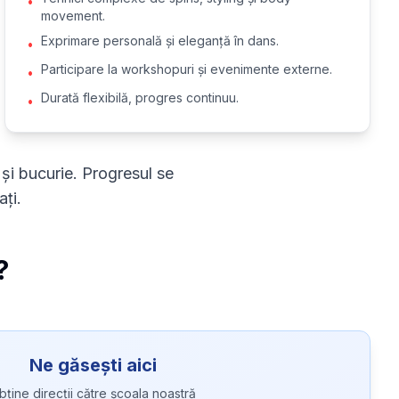
•
movement.
Exprimare personală și eleganță în dans.
•
Participare la workshopuri și evenimente externe.
•
Durată flexibilă, progres continuu.
•
 și bucurie. Progresul se
ați.
?
Ne găsești aici
bține direcții către școala noastră