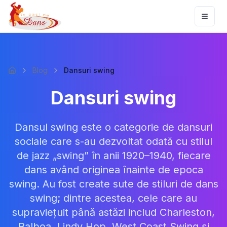
Toggl
Blog
Dansuri swing
Acasă
Dansuri swing
Dansul swing este o categorie de dansuri
sociale care s-au dezvoltat odată cu stilul
de jazz „swing” în anii 1920–1940, fiecare
dans având originea înainte de epoca
swing. Au fost create sute de stiluri de dans
swing; dintre acestea, cele care au
supraviețuit până astăzi includ Charleston,
Balboa, Lindy Hop, West Coast Swing și