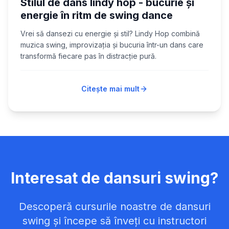
Stilul de dans lindy hop - bucurie și
energie în ritm de swing dance
Vrei să dansezi cu energie și stil? Lindy Hop combină
muzica swing, improvizația și bucuria într-un dans care
transformă fiecare pas în distracție pură.
Citește mai mult
Interesat de
dansuri swing
?
Descoperă cursurile noastre de
dansuri
swing
și începe să înveți cu instructori