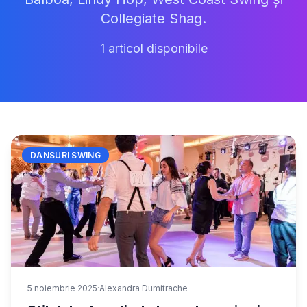
Collegiate Shag.
1
articol
disponibile
DANSURI SWING
5 noiembrie 2025
·
Alexandra Dumitrache